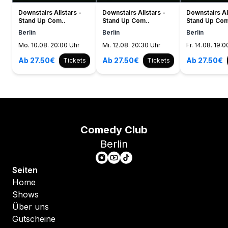
Downstairs Allstars -
Downstairs Allstars -
Downstairs Al
Stand Up Com..
Stand Up Com..
Stand Up Com
Berlin
Berlin
Berlin
Mo. 10.08. 20:00 Uhr
Mi. 12.08. 20:30 Uhr
Fr. 14.08. 19:0
Ab 27.50€
Ab 27.50€
Ab 27.50€
Tickets
Tickets
Comedy Club
Berlin
Seiten
Home
Shows
Über uns
Gutscheine