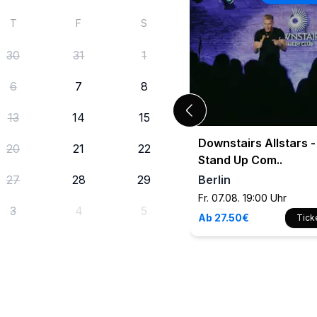
T
F
S
30
31
1
6
7
8
13
14
15
Downstairs Allstars -
20
21
22
Stand Up Com..
27
28
29
Berlin
Fr. 07.08. 19:00 Uhr
3
4
5
Ab 27.50€
Tick