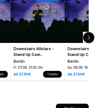
Downstairs Allstars -
Downstairs Allstars -
Stand Up Com..
Stand Up Com..
Berlin
Berlin
Fr. 07.08. 21:30 Uhr
Sa. 08.08. 19:00 Uhr
Ab 27.50€
Ab 27.50€
ets
Tickets
Tick