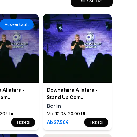
Alle Shows
Ausverkauft
 Allstars -
Downstairs Allstars -
om..
Stand Up Com..
Berlin
:30 Uhr
Mo. 10.08. 20:00 Uhr
Ab 27.50€
Tickets
Tickets