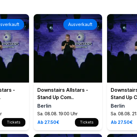
sverkauft
Ausverkauft
stars -
Downstairs Allstars -
Downstairs
.
Stand Up Com..
Stand Up C
Berlin
Berlin
hr
Sa. 08.08. 19:00 Uhr
Sa. 08.08. 21
Ab 27.50€
Ab 27.50€
Tickets
Tickets