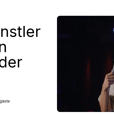
nstler
n
der
gäste