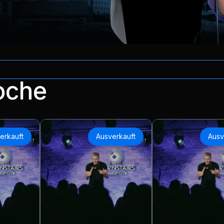
oche
erkauft
Ausverkauft
Ausv