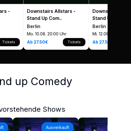
ars -
Downstairs Allstars -
Downstairs Allst
Stand Up Com..
Stand Up Com..
Berlin
Berlin
Mo. 10.08. 20:00 Uhr
Mi. 12.08. 20:30 Uhr
Ab 27.50€
Ab 27.50€
Tickets
Tickets
tand up Comedy
vorstehende Shows
ft
Ausverkauft
Ausverkau