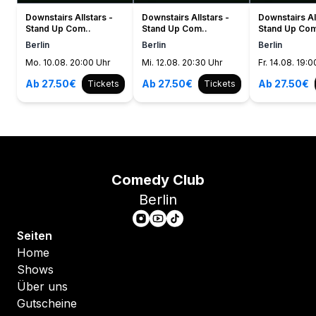
Downstairs Allstars -
Downstairs Allstars -
Downstairs Al
Stand Up Com..
Stand Up Com..
Stand Up Com
Berlin
Berlin
Berlin
Mo. 10.08. 20:00 Uhr
Mi. 12.08. 20:30 Uhr
Fr. 14.08. 19:0
Ab 27.50€
Ab 27.50€
Ab 27.50€
Tickets
Tickets
Comedy Club
Berlin
Seiten
Home
Shows
Über uns
Gutscheine