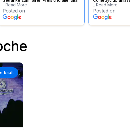
Getränke zum fairen Preis und alle Mitar
Comedyclub anläss
..
Read More
..
Read More
Posted on
Posted on
oche
erkauft