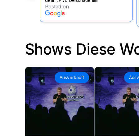
definitiv vorbeischauen!!!!!
Posted on
Shows Diese W
Ausverkauft
Ausv