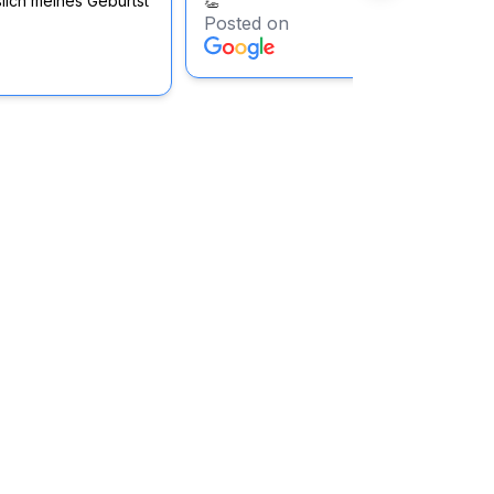
lich meines Geburtst
👏
Posted on