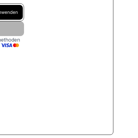
nwenden
methoden