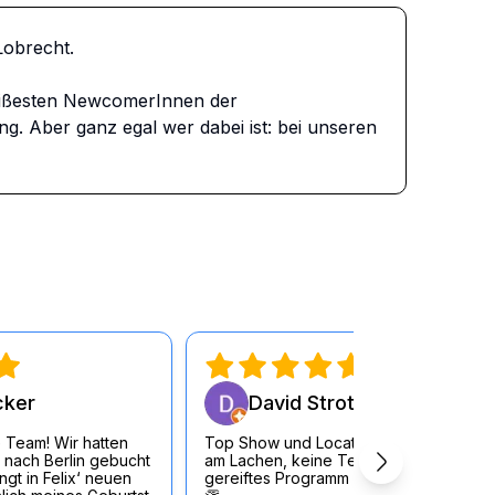
brecht. 

ißesten NewcomerInnen der 
 Aber ganz egal wer dabei ist: bei unseren 
cker
David Strott
 Team! Wir hatten
Top Show und Location, durchgängig
 nach Berlin gebucht
am Lachen, keine Testouts sondern
gt in Felix‘ neuen
gereiftes Programm der KünstlerInnen