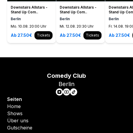
Downstairs Allstars -
Downstairs Allstars -
Downstairs Al
Stand Up Com..
Stand Up Com..
Stand Up Com
Berlin
Berlin
Berlin
Mo. 10.08. 20:00 Uhr
Mi. 12.08. 20:30 Uhr
Fr. 14.08. 19:0
Ab 27.50€
Ab 27.50€
Ab 27.50€
Tickets
Tickets
Comedy Club
Berlin
Seiten
Home
Shows
Über uns
Gutscheine