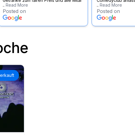
Getränke zum fairen Preis und alle Mitar
Comedyclub anläss
..
Read More
..
Read More
Posted on
Posted on
oche
erkauft