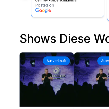
definitiv vorbeischauen!!!!!
Posted on
Shows Diese W
Ausverkauft
Ausv