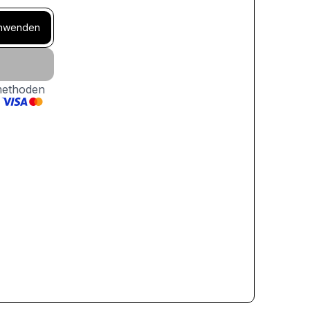
nwenden
methoden