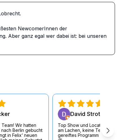
brecht. 

ißesten NewcomerInnen der 
 Aber ganz egal wer dabei ist: bei unseren 
cker
David Strott
 Team! Wir hatten
Top Show und Location, durchgängig
 nach Berlin gebucht
am Lachen, keine Testouts sondern
gt in Felix‘ neuen
gereiftes Programm der KünstlerInnen