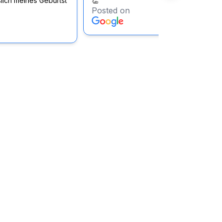
lich meines Geburtst
👏
Posted on