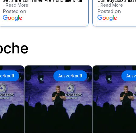
Getränke zum fairen Preis und alle Mitar
Comedyclub anläss
..
Read More
..
Read More
Posted on
Posted on
oche
erkauft
Ausverkauft
Ausv