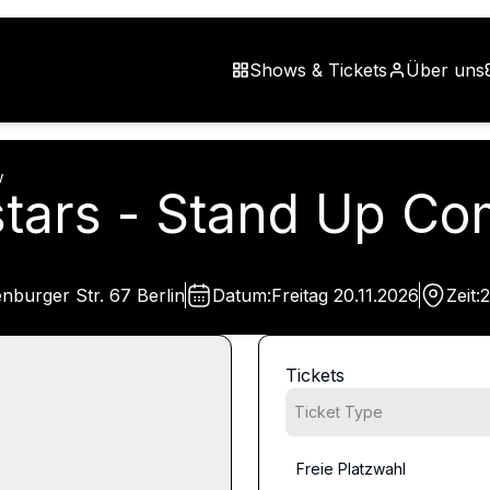
Shows & Tickets
Über uns
w
lstars - Stand Up 
burger Str. 67 Berlin
Datum:
Freitag
20.11.2026
Zeit:
2
Tickets
Ticket Type
Freie Platzwahl