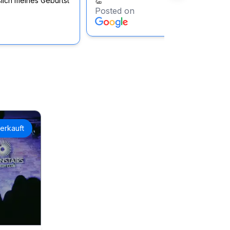
lich meines Geburtst
👏
Posted on
erkauft