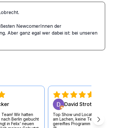
brecht. 

ißesten NewcomerInnen der 
 Aber ganz egal wer dabei ist: bei unseren 
cker
David Strott
 Team! Wir hatten
Top Show und Location, durchgängig
 nach Berlin gebucht
am Lachen, keine Testouts sondern
gt in Felix‘ neuen
gereiftes Programm der KünstlerInnen