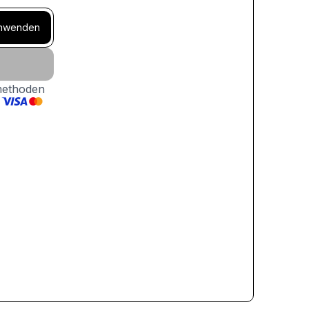
nwenden
methoden