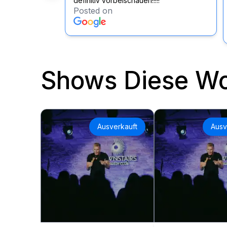
definitiv vorbeischauen!!!!!
Posted on
Shows Diese W
Ausverkauft
Ausv