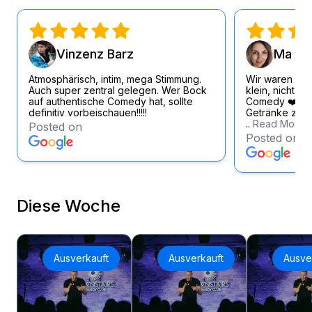
Vinzenz Barz
Ma Si
Atmosphärisch, intim, mega Stimmung.
Wir waren wirk
Auch super zentral gelegen. Wer Bock
klein, nicht zu
auf authentische Comedy hat, sollte
Comedy ❤️ Loc
definitiv vorbeischauen!!!!!
Getränke zum f
..
Read More
Posted on
Posted on
Diese Woche
Ausverkauft
Ausverkauft
Ausve