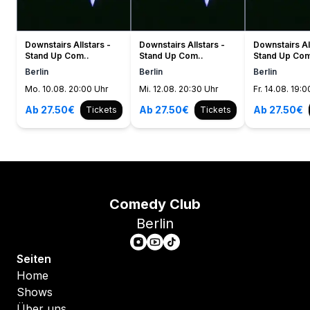
Downstairs Allstars -
Downstairs Allstars -
Downstairs Al
Stand Up Com..
Stand Up Com..
Stand Up Com
Berlin
Berlin
Berlin
Mo. 10.08. 20:00 Uhr
Mi. 12.08. 20:30 Uhr
Fr. 14.08. 19:0
Ab 27.50€
Ab 27.50€
Ab 27.50€
Tickets
Tickets
Comedy Club
Berlin
Seiten
Home
Shows
Über uns