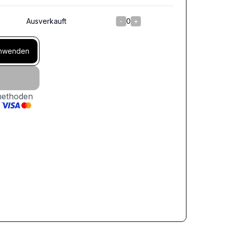
Ausverkauft
-
0
+
nwenden
methoden