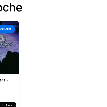
oche
erkauft
ars -
Tickets