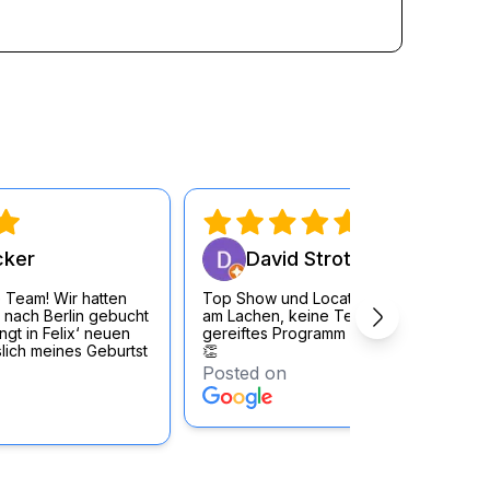
cker
David Strott
 Team! Wir hatten
Top Show und Location, durchgängig
 nach Berlin gebucht
am Lachen, keine Testouts sondern
gt in Felix‘ neuen
gereiftes Programm der KünstlerInnen
lich meines Geburtst
👏
Posted on