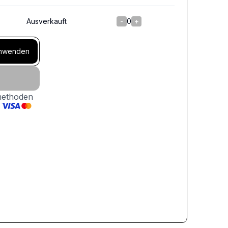
Ausverkauft
-
0
+
nwenden
methoden