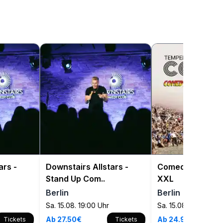
ars -
Downstairs Allstars -
Comedyflash Op
Stand Up Com..
XXL
Berlin
Berlin
Sa. 15.08. 19:00 Uhr
Sa. 15.08. 20:00 Uhr
Ab 27.50€
Ab 24.90€
Tickets
Tickets