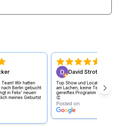
cker
David Strott
 Team! Wir hatten
Top Show und Location, durchgängig
 nach Berlin gebucht
am Lachen, keine Testouts sondern
gt in Felix‘ neuen
gereiftes Programm der KünstlerInnen
lich meines Geburtst
👏
Posted on