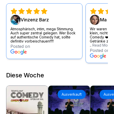
Vinzenz Barz
Ma Si
Atmosphärisch, intim, mega Stimmung.
Wir waren wirk
Auch super zentral gelegen. Wer Bock
klein, nicht zu
auf authentische Comedy hat, sollte
Comedy ❤️ Loc
definitiv vorbeischauen!!!!!
Getränke zum f
..
Read More
Posted on
Posted on
Diese Woche
Ausverkauft
Ausve