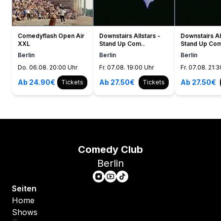
Comedyflash Open Air
Downstairs Allstars -
Downstairs Al
XXL
Stand Up Com..
Stand Up Com
Berlin
Berlin
Berlin
Do. 06.08. 20:00 Uhr
Fr. 07.08. 19:00 Uhr
Fr. 07.08. 21:
Ab 24.90€
Ab 27.50€
Ab 27.50€
Tickets
Tickets
Comedy Club
Berlin
Seiten
Home
Shows