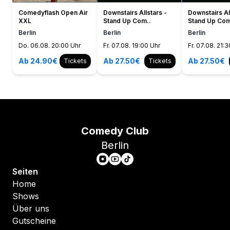
Comedyflash Open Air
Downstairs Allstars -
Downstairs Al
XXL
Stand Up Com..
Stand Up Com
Berlin
Berlin
Berlin
Do. 06.08. 20:00 Uhr
Fr. 07.08. 19:00 Uhr
Fr. 07.08. 21:
Ab 24.90€
Ab 27.50€
Ab 27.50€
Tickets
Tickets
Comedy Club
Berlin
Seiten
Home
Shows
Über uns
Gutscheine