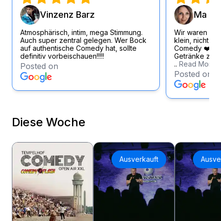
Vinzenz Barz
Ma Si
Atmosphärisch, intim, mega Stimmung.
Wir waren wirk
Auch super zentral gelegen. Wer Bock
klein, nicht zu
auf authentische Comedy hat, sollte
Comedy ❤️ Loc
definitiv vorbeischauen!!!!!
Getränke zum f
..
Read More
Posted on
Posted on
Diese Woche
Ausverkauft
Ausve