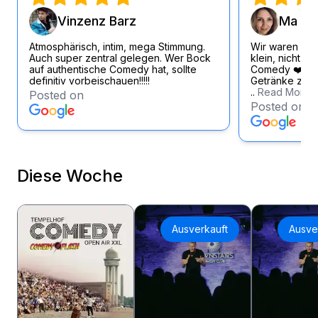
Vinzenz Barz
Ma Si
Atmosphärisch, intim, mega Stimmung.
Wir waren wirk
Auch super zentral gelegen. Wer Bock
klein, nicht zu
auf authentische Comedy hat, sollte
Comedy ❤️ Loc
definitiv vorbeischauen!!!!!
Getränke zum f
..
Read More
Posted on
Posted on
Diese Woche
Ausverkauft
Ausve