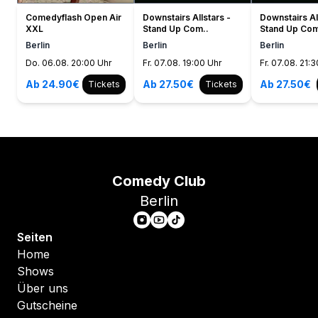
Comedyflash Open Air
Downstairs Allstars -
Downstairs Al
XXL
Stand Up Com..
Stand Up Com
Berlin
Berlin
Berlin
Do. 06.08. 20:00 Uhr
Fr. 07.08. 19:00 Uhr
Fr. 07.08. 21:
Ab 24.90€
Ab 27.50€
Ab 27.50€
Tickets
Tickets
Comedy Club
Berlin
Seiten
Home
Shows
Über uns
Gutscheine