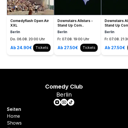
Comedyflash Open Air
Downstairs Allstars -
Downstairs Al
XXL
Stand Up Com..
Stand Up Com
Berlin
Berlin
Berlin
Do. 06.08. 20:00 Uhr
Fr. 07.08. 19:00 Uhr
Fr. 07.08. 21:
Ab 24.90€
Ab 27.50€
Ab 27.50€
Tickets
Tickets
Comedy Club
Berlin
Seiten
Home
Shows