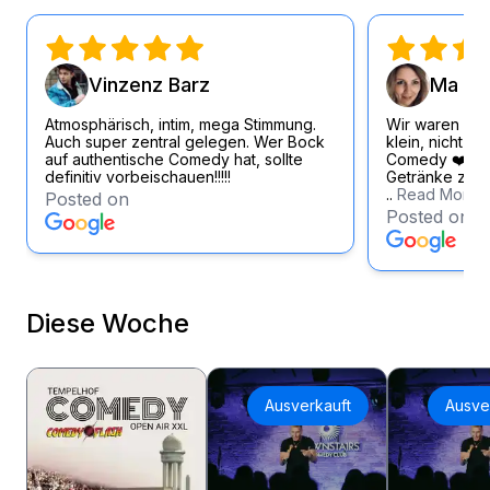
Vinzenz Barz
Ma Si
Atmosphärisch, intim, mega Stimmung.
Wir waren wirk
Auch super zentral gelegen. Wer Bock
klein, nicht zu
auf authentische Comedy hat, sollte
Comedy ❤️ Loc
definitiv vorbeischauen!!!!!
Getränke zum f
..
Read More
Posted on
Posted on
Diese Woche
Ausverkauft
Ausve