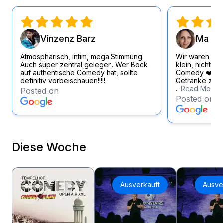
Vinzenz Barz
Ma Si
Atmosphärisch, intim, mega Stimmung.
Wir waren wirk
Auch super zentral gelegen. Wer Bock
klein, nicht zu
auf authentische Comedy hat, sollte
Comedy ❤️ Loc
definitiv vorbeischauen!!!!!
Getränke zum f
..
Read More
Posted on
Posted on
Diese Woche
Ausverkauft
Ausve