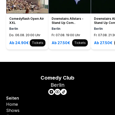
Comedyflash Open Air
Downstairs Allstars -
Downstairs Al
XXL
Stand Up Com..
Stand Up Com
Berlin
Berlin
Berlin
Do. 06.08. 20:00 Uhr
Fr. 07.08. 19:00 Uhr
Fr. 07.08. 21:
Ab 24.90€
Ab 27.50€
Ab 27.50€
Tickets
Tickets
Comedy Club
Berlin
Seiten
Home
Shows