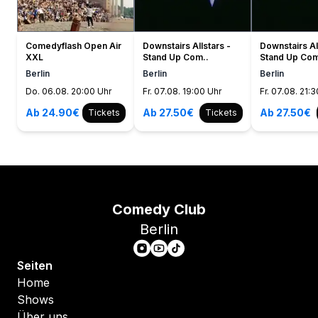
Comedyflash Open Air
Downstairs Allstars -
Downstairs Al
XXL
Stand Up Com..
Stand Up Com
Berlin
Berlin
Berlin
Do. 06.08. 20:00 Uhr
Fr. 07.08. 19:00 Uhr
Fr. 07.08. 21:
Ab 24.90€
Ab 27.50€
Ab 27.50€
Tickets
Tickets
Comedy Club
Berlin
Seiten
Home
Shows
Über uns