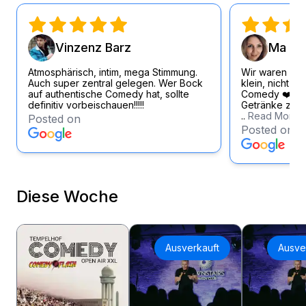
Vinzenz Barz
Ma Si
Atmosphärisch, intim, mega Stimmung.
Wir waren wirk
Auch super zentral gelegen. Wer Bock
klein, nicht zu
auf authentische Comedy hat, sollte
Comedy ❤️ Loc
definitiv vorbeischauen!!!!!
Getränke zum f
..
Read More
Posted on
Posted on
Diese Woche
Ausverkauft
Ausve