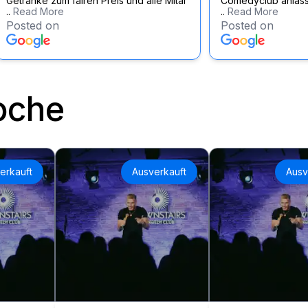
Getränke zum fairen Preis und alle Mitar
Comedyclub anläss
..
Read More
..
Read More
Posted on
Posted on
oche
erkauft
Ausverkauft
Ausv