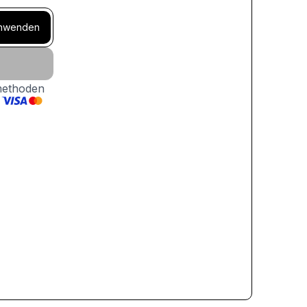
nwenden
methoden