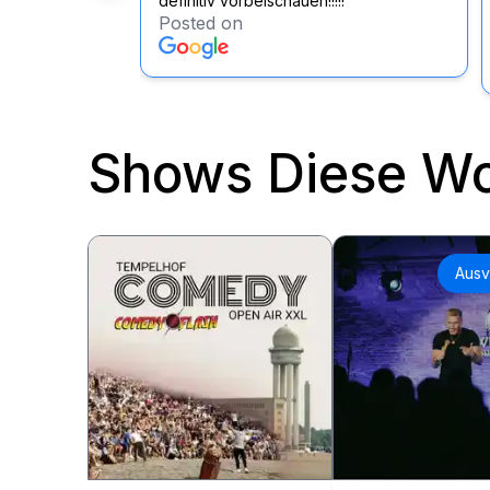
definitiv vorbeischauen!!!!!
Posted on
Shows Diese W
Ausv