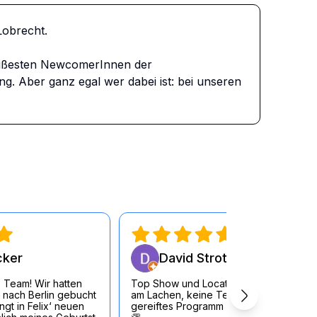
brecht. 

ißesten NewcomerInnen der 
 Aber ganz egal wer dabei ist: bei unseren 
cker
David Strott
 Team! Wir hatten
Top Show und Location, durchgängig
 nach Berlin gebucht
am Lachen, keine Testouts sondern
gt in Felix‘ neuen
gereiftes Programm der KünstlerInnen