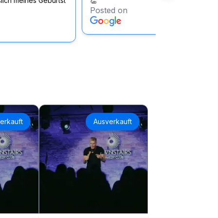
lich meines Geburtst
👏
Posted on
erkauft
Ausverkauft