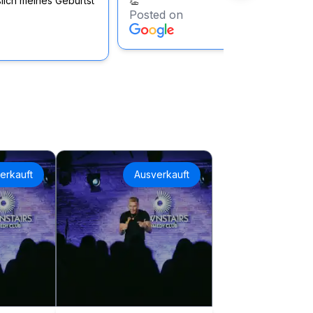
lich meines Geburtst
👏
Posted on
erkauft
Ausverkauft