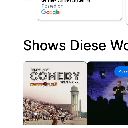
definitiv vorbeischauen!!!!!
Posted on
Shows Diese W
Ausv