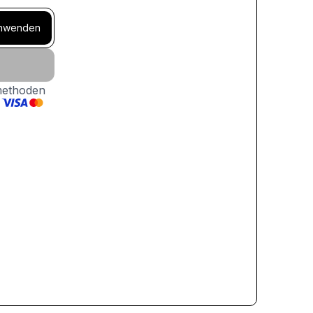
nwenden
methoden