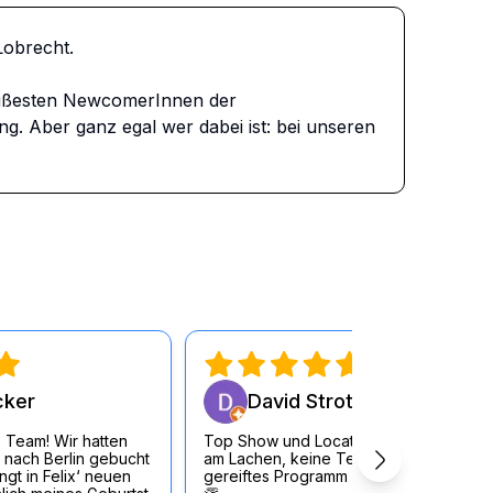
brecht. 

ißesten NewcomerInnen der 
 Aber ganz egal wer dabei ist: bei unseren 
cker
David Strott
 Team! Wir hatten
Top Show und Location, durchgängig
 nach Berlin gebucht
am Lachen, keine Testouts sondern
gt in Felix‘ neuen
gereiftes Programm der KünstlerInnen