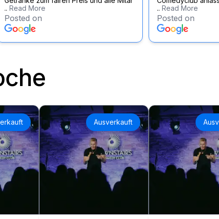
Getränke zum fairen Preis und alle Mitar
Comedyclub anläss
..
Read More
..
Read More
Posted on
Posted on
oche
erkauft
Ausverkauft
Ausv