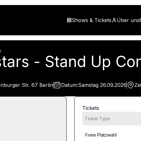
Shows & Tickets
Über uns
w
lstars - Stand Up 
burger Str. 67 Berlin
Datum:
Samstag
26.09.2026
Zei
Tickets
Ticket Type
Freie Platzwahl