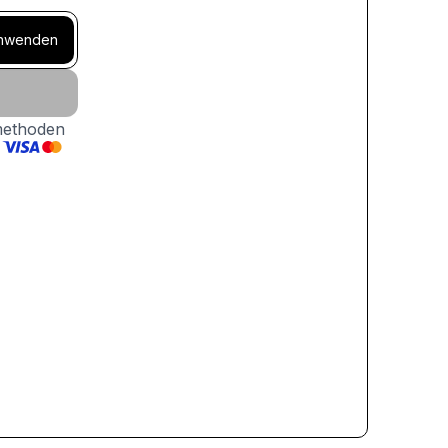
nwenden
methoden