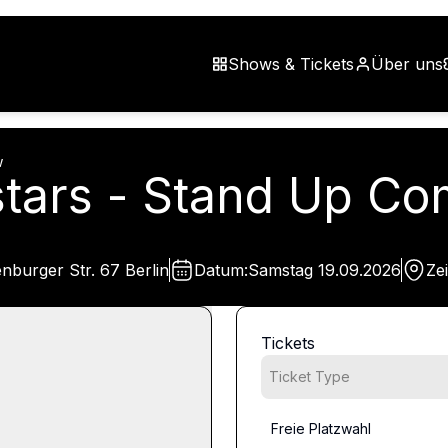
Shows & Tickets
Über uns
w
lstars - Stand Up 
burger Str. 67 Berlin
Datum:
Samstag
19.09.2026
Zei
Tickets
Ticket Type
Freie Platzwahl