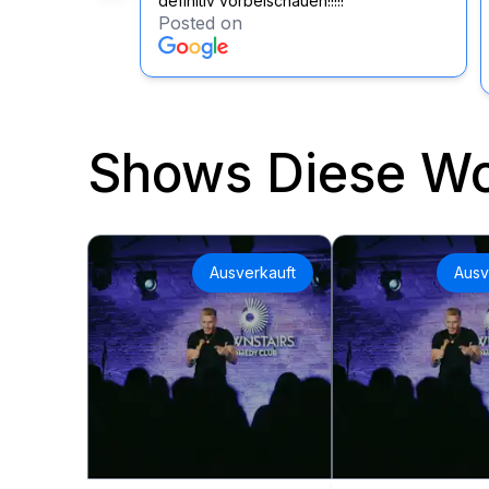
definitiv vorbeischauen!!!!!
Posted on
Shows Diese W
Ausverkauft
Ausv