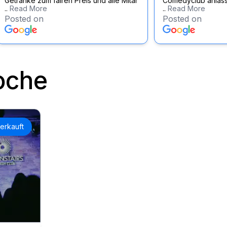
Getränke zum fairen Preis und alle Mitar
Comedyclub anläss
..
Read More
..
Read More
Posted on
Posted on
oche
erkauft