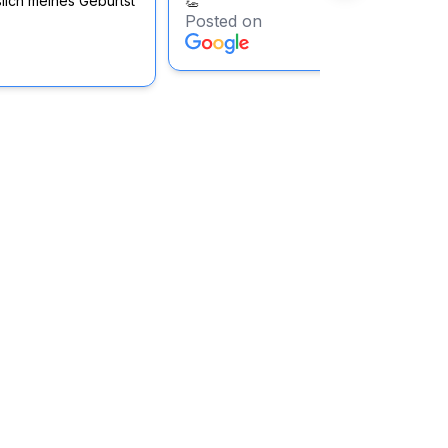
lich meines Geburtst
👏
Posted on