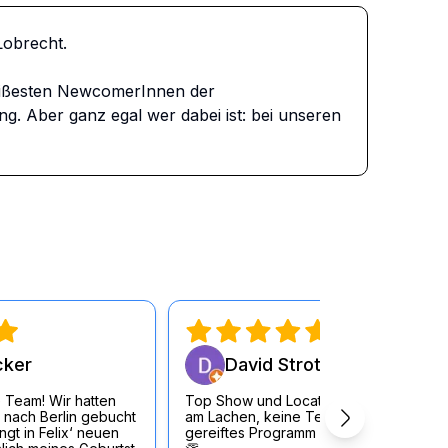
brecht. 

ißesten NewcomerInnen der 
 Aber ganz egal wer dabei ist: bei unseren 
cker
David Strott
 Team! Wir hatten
Top Show und Location, durchgängig
 nach Berlin gebucht
am Lachen, keine Testouts sondern
gt in Felix‘ neuen
gereiftes Programm der KünstlerInnen